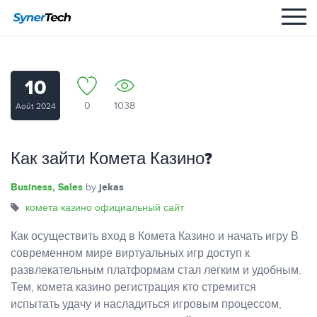
10
0
1038
Août 2024
Как зайти Комета Казино?
Business, Sales
jekas
by
комета казино официальный сайт
Как осуществить вход в Комета Казино и начать игру В
современном мире виртуальных игр доступ к
развлекательным платформам стал легким и удобным.
Тем, комета казино регистрация кто стремится
испытать удачу и насладиться игровым процессом,