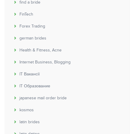
find a bride
FinTech
Forex Trading
german brides
Health & Fitness, Acne
Internet Business, Blogging
IT Вакансії
IT Образование
japanese mail order bride
kosmos
latin brides