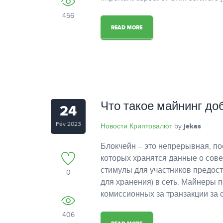
456
READ MORE
Что такое майнинг д
24
Fév 2023
Новости Криптовалют
jekas
by
Блокчейн – это непрерывная, по
которых хранятся данные о сов
стимулы для участников предос
0
для хранения) в сеть. Майнеры 
комиссионных за транзакции за с
406