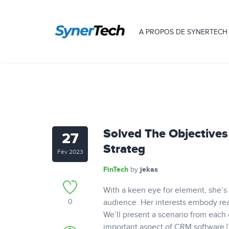
A PROPOS DE SYNERTECH
Solved The Objectives
27
Strateg
Fév 2023
FinTech
jekas
by
With a keen eye for element, she’s a
0
audience. Her interests embody rea
We’ll present a scenario from each d
important aspect of CRM software [