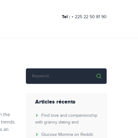
Tel :
+ 225 22 50 81 90
Articles récents
h the
Find love and companionship
 trends.
with granny dating and
is an
Glucose Momma on Reddit: