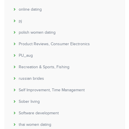
online dating
pj
polish women dating
Product Reviews, Consumer Electronics
PU_aug
Recreation & Sports, Fishing
russian brides
Self Improvement, Time Management
Sober living
Software development
thai women dating