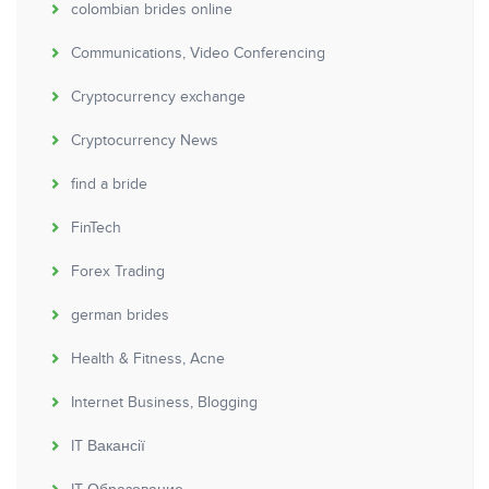
colombian brides online
Communications, Video Conferencing
Cryptocurrency exchange
Cryptocurrency News
find a bride
FinTech
Forex Trading
german brides
Health & Fitness, Acne
Internet Business, Blogging
IT Вакансії