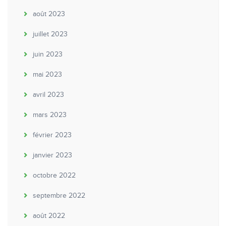
août 2023
juillet 2023
juin 2023
mai 2023
avril 2023
mars 2023
février 2023
janvier 2023
octobre 2022
septembre 2022
août 2022