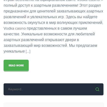
полный доступ к азартным развлечениям! Этот раздел
предназначен для ценителей захватывающих азартных
развлечений и увлекательных игр. Здесь вы найдете
возможность окунуться в мир волнующих приключений,
Vodka casino представленных в самом лучшем
качестве. Уникальные возможности для любителей
азартных развлечений открывают двери в
захватывающий мир возможностей. Мы предлагаем
уникальные […]
READ MORE