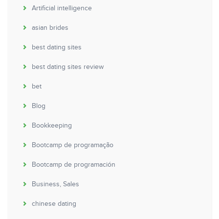
Artificial intelligence
asian brides
best dating sites
best dating sites review
bet
Blog
Bookkeeping
Bootcamp de programação
Bootcamp de programación
Business, Sales
chinese dating