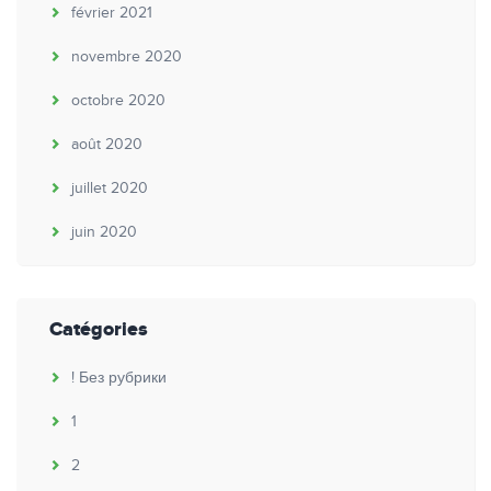
février 2021
novembre 2020
octobre 2020
août 2020
juillet 2020
juin 2020
Catégories
! Без рубрики
1
2