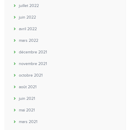
juillet 2022
juin 2022
avril 2022
mars 2022
décembre 2021
novembre 2021
octobre 2021
août 2021
juin 2021
mai 2021
mars 2021