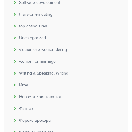
Software development
thai women dating
top dating sites
Uncategorized
vietnamese women dating
women for marriage
Writing & Speaking, Writing
Игра
Новости Криптовалют
Финтех
Форекс Брокеры