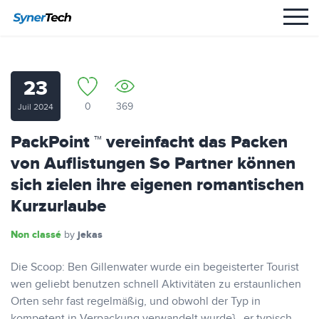
23
0
369
Juil 2024
PackPoint ™ vereinfacht das Packen
von Auflistungen So Partner können
sich zielen ihre eigenen romantischen
Kurzurlaube
Non classé
jekas
by
Die Scoop: Ben Gillenwater wurde ein begeisterter Tourist
wen geliebt benutzen schnell Aktivitäten zu erstaunlichen
Orten sehr fast regelmäßig, und obwohl der Typ in
kompetent in Verpackung verwandelt wurde} , er typisch