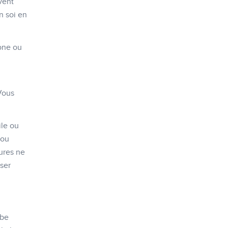
vent
n soi en
hone ou
Vous
ile ou
 ou
ures ne
iser
 be