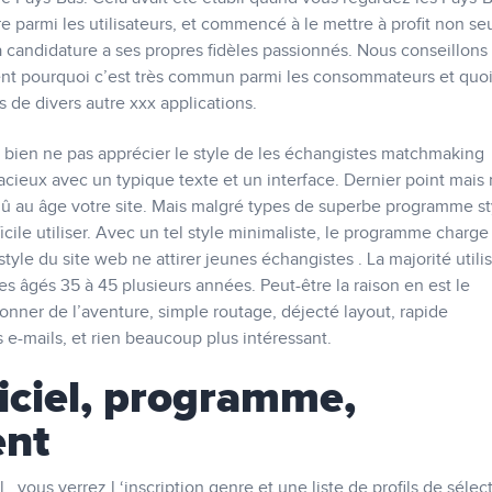
e parmi les utilisateurs, et commencé à le mettre à profit non s
a candidature a ses propres fidèles passionnés. Nous conseillons
nt pourquoi c’est très commun parmi les consommateurs et quo
s de divers autre xxx applications.
ien ne pas apprécier le style de les échangistes matchmaking
acieux avec un typique texte et un interface. Dernier point mais 
 au âge votre site. Mais malgré types de superbe programme st
ficile utiliser. Avec un tel style minimaliste, le programme charge
style du site web ne attirer jeunes échangistes . La majorité utili
s âgés ​​35 à 45 plusieurs années. Peut-être la raison en est le
onner de l’aventure, simple routage, déjecté layout, rapide
e-mails, et rien beaucoup plus intéressant.
giciel, programme,
ent
, vous verrez l ‘inscription genre et une liste de profils de séle