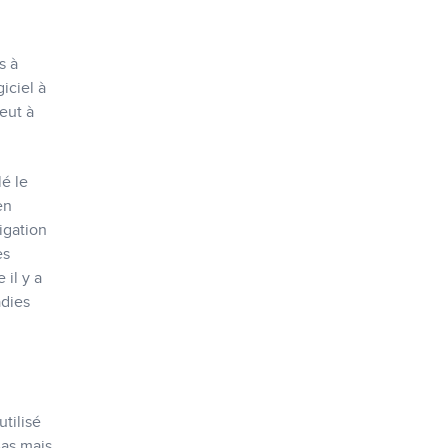
s à
iciel à
eut à
é le
en
igation
es
il y a
adies
utilisé
Bas mais