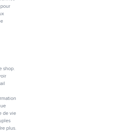
 pour
ux
le
e shop.
oir
ail
irmation
que
e de vie
uples
re plus.