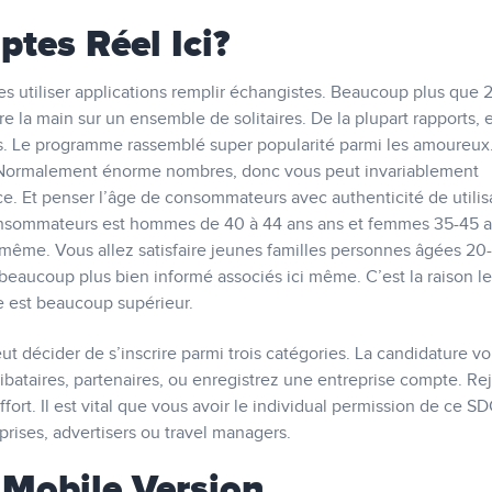
tes Réel Ici?
s utiliser applications remplir échangistes. Beaucoup plus que 
re la main sur un ensemble de solitaires. De la plupart rapports, 
 Le programme rassemblé super popularité parmi les amoureux. 
Normalement énorme nombres, donc vous peut invariablement
ce. Et penser l’âge de consommateurs avec authenticité de utilis
 consommateurs est hommes de 40 à 44 ans ans et femmes 35-45 a
même. Vous allez satisfaire jeunes familles personnes âgées 20
beaucoup plus bien informé associés ici même. C’est la raison le
 est beaucoup supérieur.
peut décider de s’inscrire parmi trois catégories. La candidature v
ataires, partenaires, ou enregistrez une entreprise compte. Re
ffort. Il est vital que vous avoir le individual permission de ce S
prises, advertisers ou travel managers.
t Mobile Version