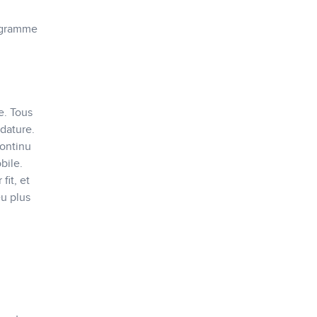
rogramme
e. Tous
idature.
continu
bile.
fit, et
eu plus