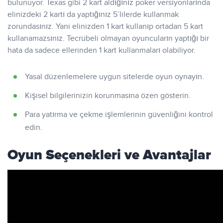
bulunuyor. Texas gibi 2 kart aldığınız poker versiyonlarında
elinizdeki 2 kartı da yaptığınız 5’lilerde kullanmak
zorundasınız. Yani elinizden 1 kart kullanıp ortadan 5 kart
kullanamazsınız. Tecrübeli olmayan oyuncuların yaptığı bir
hata da sadece ellerinden 1 kart kullanmaları olabiliyor.
Yasal düzenlemelere uygun sitelerde oyun oynayın.
Kişisel bilgilerinizin korunmasına özen gösterin.
Para yatırma ve çekme işlemlerinin güvenliğini kontrol
edin.
Oyun Seçenekleri ve Avantajlar