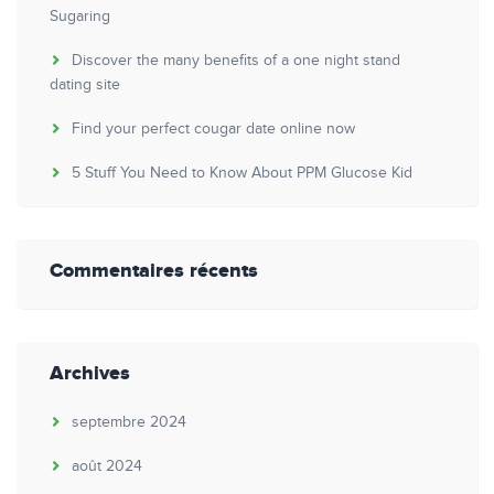
Sugaring
Discover the many benefits of a one night stand
dating site
Find your perfect cougar date online now
5 Stuff You Need to Know About PPM Glucose Kid
Commentaires récents
Archives
septembre 2024
août 2024