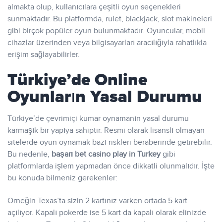
almakta olup, kullanıcılara çeşitli oyun seçenekleri
sunmaktadır. Bu platformda, rulet, blackjack, slot makineleri
gibi birçok popüler oyun bulunmaktadır. Oyuncular, mobil
cihazlar üzerinden veya bilgisayarları aracılığıyla rahatlıkla
erişim sağlayabilirler.
Türkiye’de Online
Oyunların Yasal Durumu
Türkiye’de çevrimiçi kumar oynamanın yasal durumu
karmaşık bir yapıya sahiptir. Resmi olarak lisanslı olmayan
sitelerde oyun oynamak bazı riskleri beraberinde getirebilir.
Bu nedenle,
başarı bet casino play in Turkey
gibi
platformlarda işlem yapmadan önce dikkatli olunmalıdır. İşte
bu konuda bilmeniz gerekenler:
Örneğin Texas’ta sizin 2 kartınız varken ortada 5 kart
açılıyor. Kapalı pokerde ise 5 kart da kapalı olarak elinizde