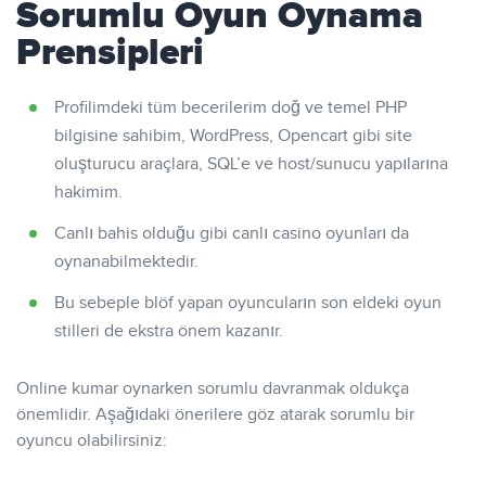
Sorumlu Oyun Oynama
Prensipleri
Profilimdeki tüm becerilerim doğ ve temel PHP
bilgisine sahibim, WordPress, Opencart gibi site
oluşturucu araçlara, SQL’e ve host/sunucu yapılarına
hakimim.
Canlı bahis olduğu gibi canlı casino oyunları da
oynanabilmektedir.
Bu sebeple blöf yapan oyuncuların son eldeki oyun
stilleri de ekstra önem kazanır.
Online kumar oynarken sorumlu davranmak oldukça
önemlidir. Aşağıdaki önerilere göz atarak sorumlu bir
oyuncu olabilirsiniz: