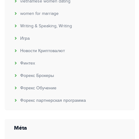
vietnamese women dating
women for marriage
Writing & Speaking, Writing
Игра
Новости Криптовалют
Финтех
Форекс Брокеры
Форекс Обучение
Форекс партнерская программа
Méta