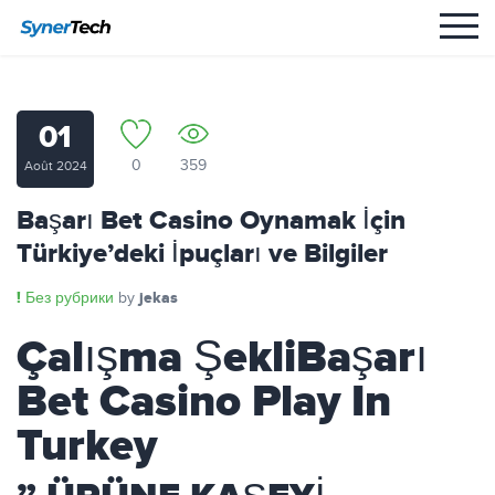
01
0
359
Août 2024
Başarı Bet Casino Oynamak İçin
Türkiye’deki İpuçları ve Bilgiler
! Без рубрики
jekas
by
Çalışma ŞekliBaşarı
Bet Casino Play In
Turkey