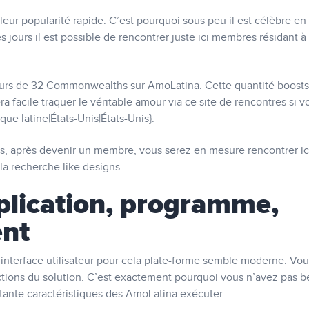
ur popularité rapide. C’est pourquoi sous peu il est célèbre en
 jours il est possible de rencontrer juste ici membres résidant à
sateurs de 32 Commonwealths sur AmoLatina. Cette quantité boosts
 facile traquer le véritable amour via ce site de rencontres si v
ue latine|États-Unis|États-Unis}.
s, après devenir un membre, vous serez en mesure rencontrer ic
a recherche like designs.
plication, programme,
ent
nterface utilisateur pour cela plate-forme semble moderne. Vou
nctions du solution. C’est exactement pourquoi vous n’avez pas b
tante caractéristiques des AmoLatina exécuter.