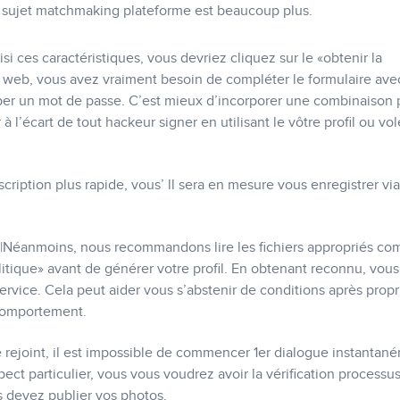
 sujet matchmaking plateforme est beaucoup plus.
ces caractéristiques, vous devriez cliquez sur le «obtenir la
ge web, vous avez vraiment besoin de compléter le formulaire ave
per un mot de passe. C’est mieux d’incorporer une combinaison 
r à l’écart de tout hackeur signer en utilisant le vôtre profil ou vol
nscription plus rapide, vous’ ll sera en mesure vous enregistrer vi
éanmoins, nous recommandons lire les fichiers appropriés c
litique» avant de générer votre profil. En obtenant reconnu, vous
ervice. Cela peut aider vous s’abstenir de conditions après propr
 comportement.
rejoint, il est impossible de commencer 1er dialogue instantan
pect particulier, vous vous voudrez avoir la vérification processus
s devez publier vos photos.