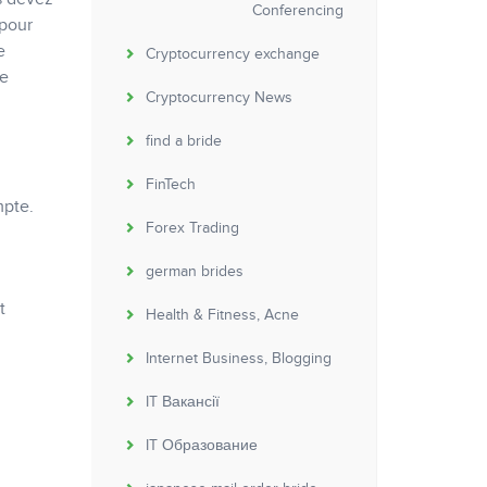
Conferencing
 pour
e
Cryptocurrency exchange
re
Cryptocurrency News
find a bride
FinTech
mpte.
Forex Trading
german brides
t
Health & Fitness, Acne
Internet Business, Blogging
IT Вакансії
IT Образование