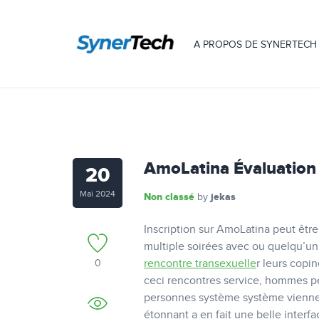
A PROPOS DE SYNERTECH
AmoLatina Évaluation
20
Mai 2024
Non classé
jekas
by
Inscription sur AmoLatina peut êtr
multiple soirées avec ou quelqu’u
rencontre transexuelle
r leurs copi
0
ceci rencontres service, hommes peu
personnes système système viennent
étonnant a en fait une belle interf