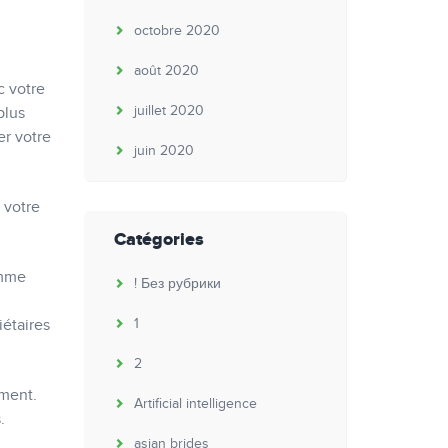
octobre 2020
août 2020
c votre
juillet 2020
plus
er votre
juin 2020
a votre
Catégories
omme
! Без рубрики
iétaires
1
2
ément.
Artificial intelligence
.
asian brides