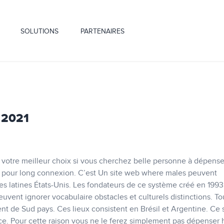
SOLUTIONS
PARTENAIRES
 2021
e votre meilleur choix si vous cherchez belle personne à dépense
n pour long connexion. C’est Un site web where males peuvent
nes latines États-Unis. Les fondateurs de ce système créé en 199
vent ignorer vocabulaire obstacles et culturels distinctions. To
 de Sud pays. Ces lieux consistent en Brésil et Argentine. Ce s
ace. Pour cette raison vous ne le ferez simplement pas dépenser