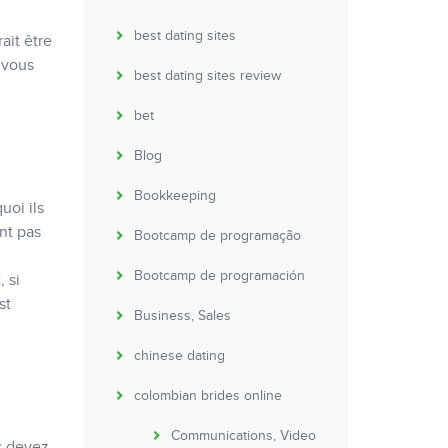
best dating sites
ait être
 vous
best dating sites review
bet
Blog
Bookkeeping
uoi ils
nt pas
Bootcamp de programação
Bootcamp de programación
 si
st
Business, Sales
chinese dating
colombian brides online
Communications, Video
s devez