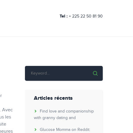
Tel :
+ 225 22 50 81 90
r
Articles récents
3. Avec
Find love and companionship
us les
with granny dating and
ite
Glucose Momma on Reddit:
 heures