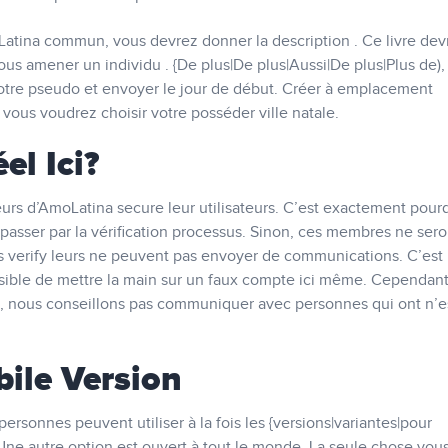
Latina commun, vous devrez donner la description . Ce livre devr
vous amener un individu . {De plus|De plus|Aussi|De plus|Plus de),
 votre pseudo et envoyer le jour de début. Créer à emplacement
 vous voudrez choisir votre posséder ville natale.
el Ici?
s d’AmoLatina secure leur utilisateurs. C’est exactement pourq
passer par la vérification processus. Sinon, ces membres ne sero
is verify leurs ne peuvent pas envoyer de communications. C’est
ible de mettre la main sur un faux compte ici même. Cependant,
é, nous conseillons pas communiquer avec personnes qui ont n’e
bile Version
sonnes peuvent utiliser à la fois les {versions|variantes|pour
 Une autre option est ouvert à tout le monde. La seule chose vou